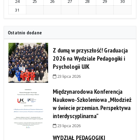
24
25
26
27
28
29
30
31
Ostatnio dodane
Z dumą w przyszłość! Graduacja
2026 na Wydziale Pedagogiki i
Psychologii UJK
23 lipca 2026
Międzynarodowa Konferencja
Naukowo-Szkoleniowa „Młodzież
w świecie przemian. Perspektywa
interdyscyplinarna”
23 lipca 2026
WYDZIAŁ PEDAGOGIKI