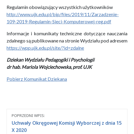
Regulamin obowiązujący wszystkich użytkowników
http://www.ujk.edu.pl/bip/files/2019/11/Zarzadzenie-
109-2019-Regulamin-Sieci-Komputerowej-reg.pdf
Informacje i komunikaty techniczne dotyczące nauczania
zdalnego są publikowane na stronie Wydziału pod adresem
https://wpp.ujk.edu.pl/site/?id=zdalne
Dziekan Wydziału Pedagogiki i Psychologii
dr hab. Mariola Wojciechowska, prof. UJK
Pobierz Komunikat Dziekana
Nawigacja
POPRZEDNI WPIS:
między
Uchwały Okręgowej Komisji Wyborczej z dnia 15
wpisami
X 2020