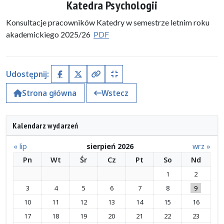
Katedra Psychologii
Konsultacje pracowników Katedry w semestrze letnim roku
akademickiego 2025/26
PDF
Udostępnij:
Facebook
X (Twitter)
Kopiuj pełny link
Kopiuj krótki link
Strona główna
Wstecz
Kalendarz wydarzeń
« lip
sierpień 2026
wrz »
Pn
Wt
Śr
Cz
Pt
So
Nd
1
2
3
4
5
6
7
8
9
10
11
12
13
14
15
16
17
18
19
20
21
22
23