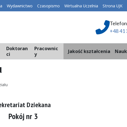
ka
Wydawnictwo
Czasopismo
Wirtualna Uczelnia
Strona UJK
Telefon
+48 41 
Doktoran
Pracownic
Jakość kształcenia
Nauk
ci
y
u
iału
ekretariat Dziekana
Pokój nr 3