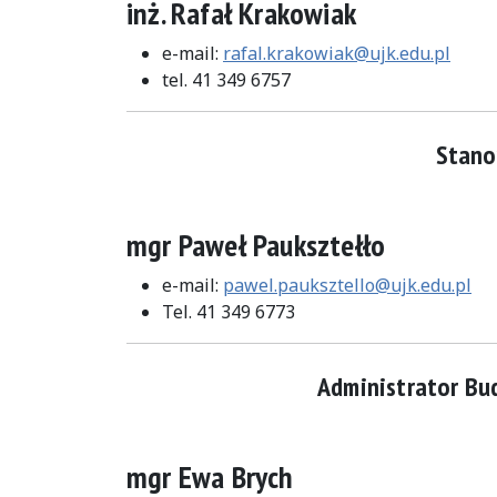
inż. Rafał Krakowiak
e-mail:
rafal.krakowiak@ujk.edu.pl
tel. 41 349 6757
Stano
mgr Paweł Pauksztełło
e-mail:
pawel.pauksztello@ujk.edu.pl
Tel. 41 349 6773
Administrator Bu
mgr Ewa Brych