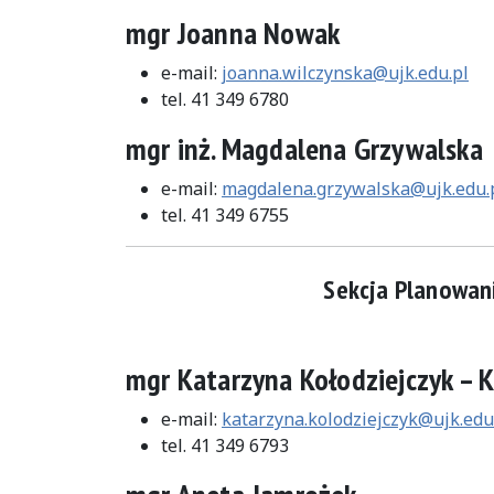
mgr Joanna Nowak
e-mail:
joanna.wilczynska@ujk.edu.pl
tel. 41 349 6780
mgr inż. Magdalena Grzywalska
e-mail:
magdalena.grzywalska@ujk.edu.
tel. 41 349 6755
Sekcja Planowani
mgr Katarzyna Kołodziejczyk – K
e-mail:
katarzyna.kolodziejczyk@ujk.edu
tel. 41 349 6793