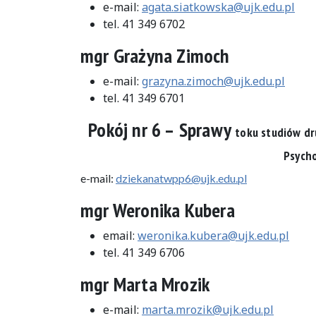
e-mail:
agata.siatkowska@ujk.edu.pl
tel. 41 349 6702
mgr Grażyna Zimoch
e-mail:
grazyna.zimoch@ujk.edu.pl
tel. 41 349 6701
Pokój nr 6 –
Sprawy
toku studiów dr
Psycho
e-mail:
dziekanatwpp6@ujk.edu.pl
mgr Weronika Kubera
email:
weronika.kubera@ujk.edu.pl
tel. 41 349 6706
mgr Marta Mrozik
e-mail:
marta.mrozik@ujk.edu.pl