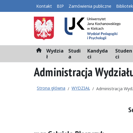
Kontakt
BIP
Zamówienia publiczne
Bibliote
Wydzia
Studi
Kandyda
Studen
H
ł
a
ci
ci
o
m
Administracja Wydział
e
Strona główna
WYDZIAŁ
Administracja Wydz
S