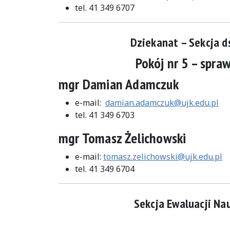
tel. 41 349 6707
Dziekanat – Sekcja d
Pokój nr 5 – spra
mgr Damian Adamczuk
e-mail:
damian.adamczuk@ujk.edu.pl
tel. 41 349 6703
mgr Tomasz Żelichowski
e-mail:
tomasz.zelichowski@ujk.edu.pl
tel. 41 349 6704
Sekcja Ewaluacji Na