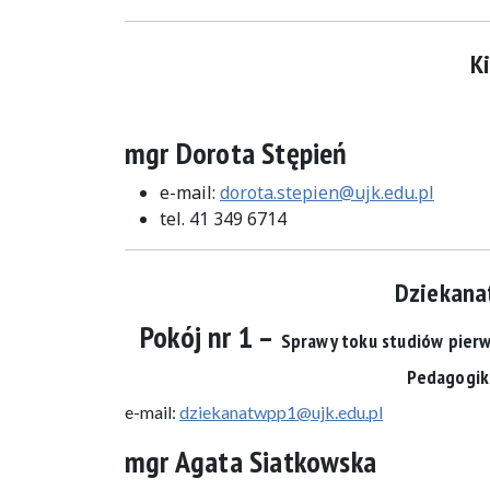
K
mgr Dorota Stępień
e-mail:
dorota.stepien@ujk.edu.pl
tel. 41 349 6714
Dziekanat
Pokój nr 1 –
Sprawy toku studiów pierws
Pedagogik
e-mail:
dziekanatwpp1@ujk.edu.pl
mgr Agata Siatkowska