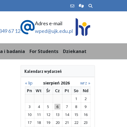
Adres e-mail
349 67 12
wped@ujk.edu.pl
a i badania
For Students
Dziekanat
Kalendarz wydarzeń
« lip
sierpień 2026
wrz »
Pn
Wt
Śr
Cz
Pt
So
Nd
1
2
3
4
5
6
7
8
9
10
11
12
13
14
15
16
17
18
19
20
21
22
23