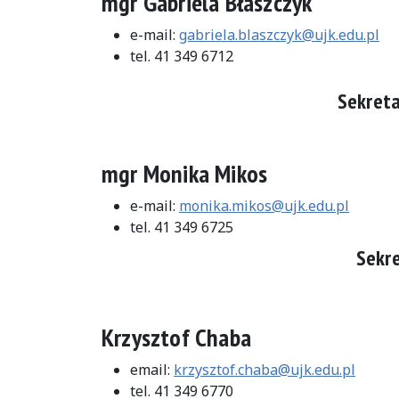
mgr Gabriela Błaszczyk
e-mail:
gabriela.blaszczyk@ujk.edu.pl
tel. 41 349 6712
Sekreta
mgr Monika Mikos
e-mail:
monika.mikos@ujk.edu.pl
tel. 41 349 6725
Sekre
Krzysztof Chaba
email:
krzysztof.chaba@ujk.edu.pl
tel. 41 349 6770