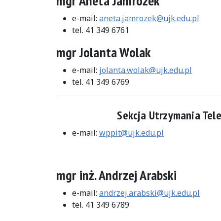
mgr Aneta Jamrożek
e-mail:
aneta.jamrozek@ujk.edu.pl
tel. 41 349 6761
mgr Jolanta Wolak
e-mail:
jolanta.wolak@ujk.edu.pl
tel. 41 349 6769
Sekcja Utrzymania Tel
e-mail:
wppit@ujk.edu.pl
mgr inż. Andrzej Arabski
e-mail:
andrzej.arabski@ujk.edu.pl
tel. 41 349 6789