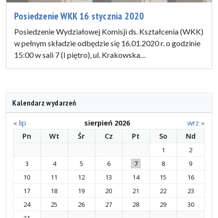
Posiedzenie WKK 16 stycznia 2020
Posiedzenie Wydziałowej Komisji ds. Kształcenia (WKK)
w pełnym składzie odbędzie się 16.01.2020 r. o godzinie
15:00 w sali 7 (I piętro), ul. Krakowska…
Kalendarz wydarzeń
« lip
sierpień 2026
wrz »
Pn
Wt
Śr
Cz
Pt
So
Nd
1
2
3
4
5
6
7
8
9
10
11
12
13
14
15
16
17
18
19
20
21
22
23
24
25
26
27
28
29
30
31