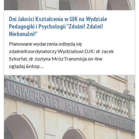
Dni Jakości Kształcenia w UJK na Wydziale
Pedagogiki i Psychologii ”Zdolni! Zdalni!
Niebanalni!”
Planowane wydarzenia odbędą się
zdalnieKoordynatorzy Wydziałowi DJK: dr Jacek
Szkurłat, dr Justyna MrózTransmisja on-line
oglądaj &nbsp…