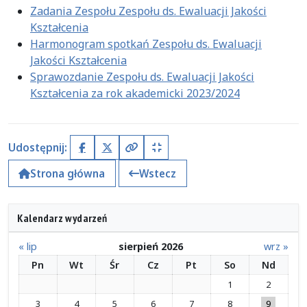
Zadania Zespołu Zespołu ds. Ewaluacji Jakości
Kształcenia
Harmonogram spotkań Zespołu ds. Ewaluacji
Jakości Kształcenia
Sprawozdanie Zespołu ds. Ewaluacji Jakości
Kształcenia za rok akademicki 2023/2024
Udostępnij:
Facebook
X (Twitter)
Kopiuj pełny link
Kopiuj krótki link
Strona główna
Wstecz
Kalendarz wydarzeń
« lip
sierpień 2026
wrz »
Pn
Wt
Śr
Cz
Pt
So
Nd
1
2
3
4
5
6
7
8
9