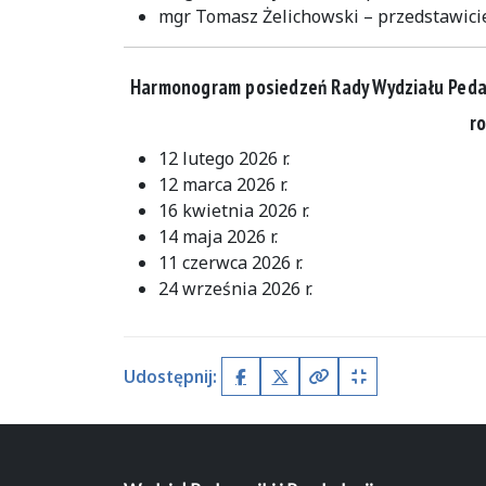
mgr Tomasz Żelichowski – przedstawicie
Harmonogram posiedzeń Rady Wydziału Pedag
r
12 lutego 2026 r.
12 marca 2026 r.
16 kwietnia 2026 r.
14 maja 2026 r.
11 czerwca 2026 r.
24 września 2026 r.
Udostępnij:
Facebook
X (Twitter)
Kopiuj pełny link
Kopiuj krótki lin