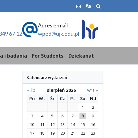
Adres e-mail
349 67 12
wped@ujk.edu.pl
a i badania
For Students
Dziekanat
Kalendarz wydarzeń
« lip
sierpień 2026
wrz »
Pn
Wt
Śr
Cz
Pt
So
Nd
1
2
3
4
5
6
7
8
9
10
11
12
13
14
15
16
17
18
19
20
21
22
23