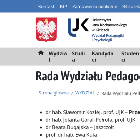
Kontakt
BIP
Zamówienia publiczne
Bibliote
Wydzia
Studi
Kandyda
Studen
H
ł
a
ci
ci
o
m
Rada Wydziału Pedagog
e
Strona główna
WYDZIAŁ
Rada Wydziału Peda
dr hab. Sławomir Koziej, prof. UJK –
Prze
dr hab. Jolanta Góral-Półrola, prof. UJK
dr Beata Bugajska – Jaszczołt
prof. dr hab. Ewa Kula