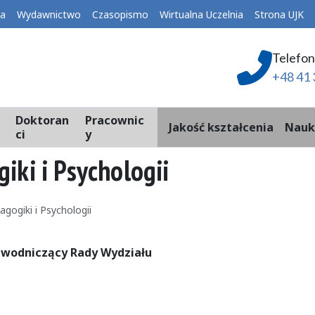
ka
Wydawnictwo
Czasopismo
Wirtualna Uczelnia
Strona UJK
Telefon
+48 41 
Doktoran
Pracownic
Jakość kształcenia
Nauk
ci
y
iki i Psychologii
gogiki i Psychologii
wodniczący Rady Wydziału