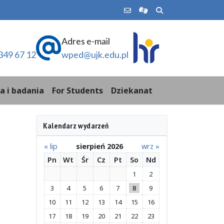
Adres e-mail
349 67 12
wped@ujk.edu.pl
a i badania
For Students
Dziekanat
Kalendarz wydarzeń
« lip
sierpień 2026
wrz »
Pn
Wt
Śr
Cz
Pt
So
Nd
1
2
3
4
5
6
7
8
9
10
11
12
13
14
15
16
17
18
19
20
21
22
23