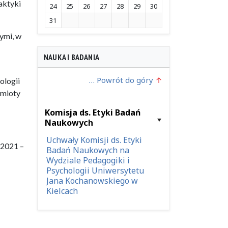
aktyki
24
25
26
27
28
29
30
31
ymi, w
NAUKA I BADANIA
… Powrót do góry
ologii
dmioty
Komisja ds. Etyki Badań
Naukowych
Uchwały Komisji ds. Etyki
/2021 –
Badań Naukowych na
Wydziale Pedagogiki i
Psychologii Uniwersytetu
Jana Kochanowskiego w
Kielcach