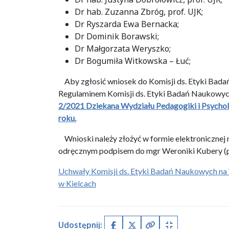
Dr hab. Zuzanna Zbróg, prof. UJK;
Dr Ryszarda Ewa Bernacka;
Dr Dominik Borawski;
Dr Małgorzata Weryszko;
Dr Bogumiła Witkowska – Łuć;
Aby zgłosić wniosek do Komisji ds. Etyki Badań
Regulaminem Komisji ds. Etyki Badań Naukowyc
2/2021 Dziekana Wydziału Pedagogiki i Psychol
roku.
Wnioski należy złożyć w formie elektronicznej
odręcznym podpisem do mgr Weroniki Kubery (po
Uchwały Komisji ds. Etyki Badań Naukowych na 
w Kielcach
Udostępnij: