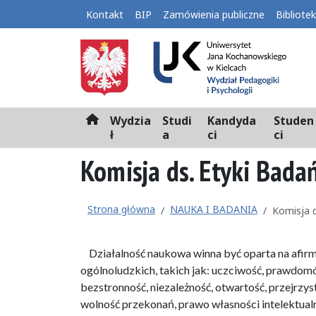
Kontakt
BIP
Zamówienia publiczne
Bibliote
Wydzia
Studi
Kandyda
Studen
H
ł
a
ci
ci
o
m
Komisja ds. Etyki Bad
e
Strona główna
NAUKA I BADANIA
Komisja 
Działalność naukowa winna być oparta na afirm
ogólnoludzkich, takich jak: uczciwość, prawdom
bezstronność, niezależność, otwartość, przejrzy
wolność przekonań, prawo własności intelektual