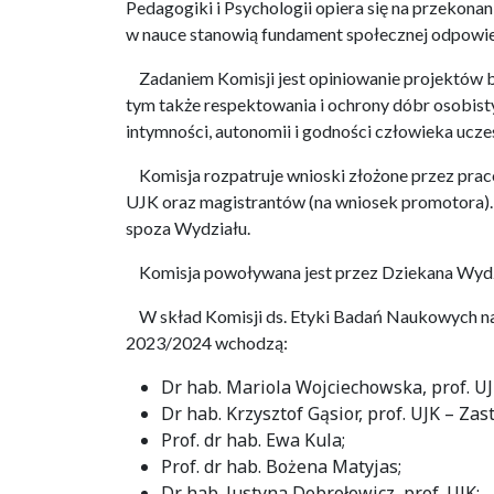
Pedagogiki i Psychologii opiera się na przekonan
w nauce stanowią fundament społecznej odpowi
Zadaniem Komisji jest opiniowanie projektów 
tym także respektowania i ochrony dóbr osobistyc
intymności, autonomii i godności człowieka ucz
Komisja rozpatruje wnioski złożone przez prac
UJK oraz magistrantów (na wniosek promotora).
spoza Wydziału.
Komisja powoływana jest przez Dziekana Wydzia
W skład Komisji ds. Etyki Badań Naukowych na 
2023/2024 wchodzą:
Dr hab. Mariola Wojciechowska, prof. U
Dr hab. Krzysztof Gąsior, prof. UJK – Za
Prof. dr hab. Ewa Kula;
Prof. dr hab. Bożena Matyjas;
Dr hab. Justyna Dobrołowicz, prof. UJK;