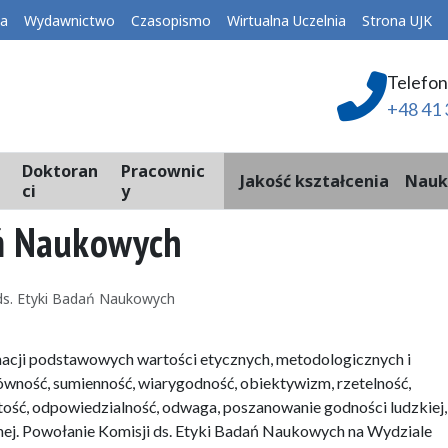
ka
Wydawnictwo
Czasopismo
Wirtualna Uczelnia
Strona UJK
Telefon
+48 41 
Doktoran
Pracownic
Jakość kształcenia
Nauk
ci
y
ań Naukowych
ds. Etyki Badań Naukowych
acji podstawowych wartości etycznych, metodologicznych i
ówność, sumienność, wiarygodność, obiektywizm, rzetelność,
stość, odpowiedzialność, odwaga, poszanowanie godności ludzkiej,
nej. Powołanie Komisji ds. Etyki Badań Naukowych na Wydziale