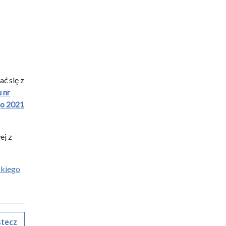
ć się z
 nr
go 2021
ej z
skiego
tecz