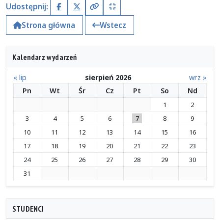
Udostępnij:
Facebook
X (Twitter)
Kopiuj pełny link
Kopiuj krótki link
Strona główna
Wstecz
Kalendarz wydarzeń
« lip
sierpień 2026
wrz »
Pn
Wt
Śr
Cz
Pt
So
Nd
1
2
3
4
5
6
7
8
9
10
11
12
13
14
15
16
17
18
19
20
21
22
23
24
25
26
27
28
29
30
31
STUDENCI