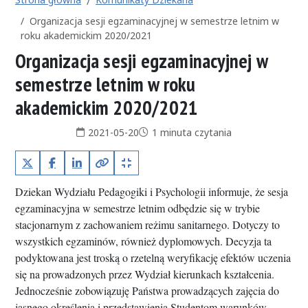
Organizacja sesji egzaminacyjnej w semestrze letnim w
roku akademickim 2020/2021
Organizacja sesji egzaminacyjnej w
semestrze letnim w roku
akademickim 2020/2021
Data publikacji:
Czas czytania:
2021-05-20
1 minuta czytania
X (Twitter)
Facebook
LinkedIn
Kopiuj pełny link
Kopiuj krótki link
Dziekan Wydziału Pedagogiki i Psychologii informuje, że sesja
egzaminacyjna w semestrze letnim odbędzie się w trybie
stacjonarnym z zachowaniem reżimu sanitarnego. Dotyczy to
wszystkich egzaminów, również dyplomowych. Decyzja ta
podyktowana jest troską o rzetelną weryfikację efektów uczenia
się na prowadzonych przez Wydział kierunkach kształcenia.
Jednocześnie zobowiązuję Państwa prowadzących zajęcia do
jasnego określenia i przedstawienia Studentom warunków