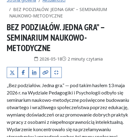
BEZ PODZIAŁÓW. JEDNA GRA” – SEMINARIUM
NAUKOWO-METODYCZNE
BEZ PODZIAŁÓW. JEDNA GRA” –
SEMINARIUM NAUKOWO-
METODYCZNE
Data publikacji:
Czas czytania:
2026-05-18
2 minuty czytania
X (Twitter)
Facebook
LinkedIn
Kopiuj pełny link
Kopiuj krótki link
„Bez podziałów. Jedna gra.” — pod takim hasłem 13 maja
2026 r. na Wydziale Pedagogiki i Psychologii odbyło się
seminarium naukowo-metodyczne poświęcone budowaniu
otwartego i wrażliwego społeczeństwa poprzez edukację,
wymianę doświadczeń oraz promowanie dobrych praktyk
w pracy z osobami z niepełnosprawnością intelektualną.
Wydarzenie koncentrowało się na przełamywaniu
stereotypów i uprzedzeń wobec tej grupy społecznej