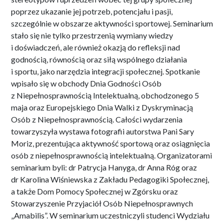
poprzez ukazanie jej potrzeb, potencjału i pasji,
szczególnie w obszarze aktywności sportowej. Seminarium
stało się nie tylko przestrzenią wymiany wiedzy
i doświadczeń, ale również okazją do refleksji nad
godnością, równością oraz siłą wspólnego działania
i sportu, jako narzędzia integracji społecznej. Spotkanie
wpisało się w obchody Dnia Godności Osób
z Niepełnosprawnością Intelektualną, obchodzonego 5
maja oraz Europejskiego Dnia Walki z Dyskryminacją
Osób z Niepełnosprawnością. Całości wydarzenia
towarzyszyła wystawa fotografii autorstwa Pani Sary
Moriz, prezentująca aktywność sportową oraz osiągnięcia
osób z niepełnosprawnością intelektualną. Organizatorami
seminarium byli: dr Patrycja Hanyga, dr Anna Róg oraz
dr Karolina Wiśniewska z Zakładu Pedagogiki Społecznej,
a także Dom Pomocy Społecznej w Zgórsku oraz
Stowarzyszenie Przyjaciół Osób Niepełnosprawnych
„Amabilis”. W seminarium uczestniczyli studenci Wydziału