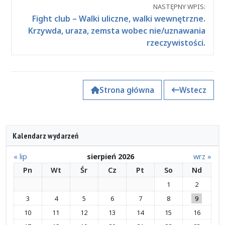
NASTĘPNY WPIS:
Fight club – Walki uliczne, walki wewnętrzne.
Krzywda, uraza, zemsta wobec nie/uznawania
rzeczywistości.
Strona główna
Wstecz
Kalendarz wydarzeń
« lip
sierpień 2026
wrz »
Pn
Wt
Śr
Cz
Pt
So
Nd
1
2
3
4
5
6
7
8
9
10
11
12
13
14
15
16