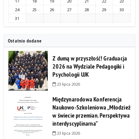
17
18
19
20
21
22
23
24
25
26
27
28
29
30
31
Ostatnio dodane
Z dumą w przyszłość! Graduacja
2026 na Wydziale Pedagogiki i
Psychologii UJK
23 lipca 2026
Międzynarodowa Konferencja
Naukowo-Szkoleniowa „Młodzież
w świecie przemian. Perspektywa
interdyscyplinarna”
23 lipca 2026