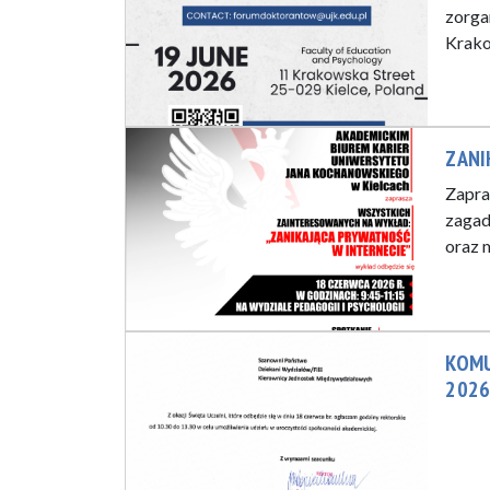
zorga
Krako
ZANI
Zapra
zagad
oraz 
KOMU
2026 