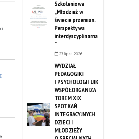
Szkoleniowa
„Młodzież w
świecie przemian.
Perspektywa
ki
interdyscyplinarna
”
23 lipca 2026
WYDZIAŁ
PEDAGOGIKI
E
I PSYCHOLOGII UJK
WSPÓŁORGANIZA
TOREM XIX
SPOTKAŃ
INTEGRACYJNYCH
DZIECI I
MŁODZIEŻY
e
O SPECJALNYCH