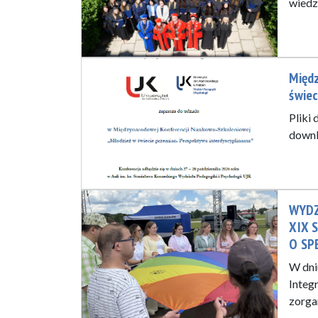
wiedz
Międ
świec
Pliki
downl
WYDZ
XIX 
O SP
W dni
Integ
zorg