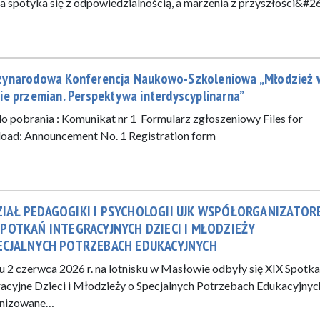
a spotyka się z odpowiedzialnością, a marzenia z przyszłości&#
zynarodowa Konferencja Naukowo-Szkoleniowa „Młodzież 
ie przemian. Perspektywa interdyscyplinarna”
 do pobrania : Komunikat nr 1 Formularz zgłoszeniowy Files for
oad: Announcement No. 1 Registration form
IAŁ PEDAGOGIKI I PSYCHOLOGII UJK WSPÓŁORGANIZATOR
SPOTKAŃ INTEGRACYJNYCH DZIECI I MŁODZIEŻY
ECJALNYCH POTRZEBACH EDUKACYJNYCH
u 2 czerwca 2026 r. na lotnisku w Masłowie odbyły się XIX Spotka
racyjne Dzieci i Młodzieży o Specjalnych Potrzebach Edukacyjnyc
anizowane…