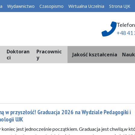
ka
Wydawnictwo
Czasopismo
Wirtualna Uczelnia
Strona UJK
Telefon
+48 41 
Doktoran
Pracownic
Jakość kształcenia
Nauk
ci
y
ą w przyszłość! Graduacja 2026 na Wydziale Pedagogiki i
ologii UJK
 koniec jest jednocześnie początkiem. Graduacja jest chwilą,w któ