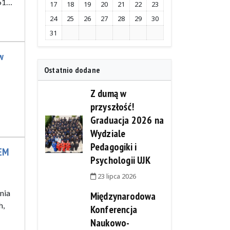
261…
17
18
19
20
21
22
23
24
25
26
27
28
29
30
31
w
Ostatnio dodane
Z dumą w
przyszłość!
Graduacja 2026 na
Wydziale
Pedagogiki i
EM
Psychologii UJK
23 lipca 2026
nia
Międzynarodowa
h,
Konferencja
Naukowo-