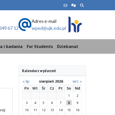
Adres e-mail
349 67 12
wped@ujk.edu.pl
a i badania
For Students
Dziekanat
Kalendarz wydarzeń
« lip
sierpień 2026
wrz »
Pn
Wt
Śr
Cz
Pt
So
Nd
1
2
3
4
5
6
7
8
9
rej
10
11
12
13
14
15
16