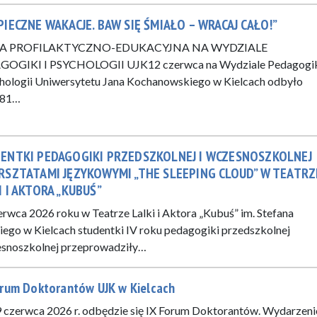
PIECZNE WAKACJE. BAW SIĘ ŚMIAŁO – WRACAJ CAŁO!”
A PROFILAKTYCZNO-EDUKACYJNA NA WYDZIALE
GOGIKI I PSYCHOLOGII UJK12 czerwca na Wydziale Pedagogi
chologii Uniwersytetu Jana Kochanowskiego w Kielcach odbyło
281…
ENTKI PEDAGOGIKI PRZEDSZKOLNEJ I WCZESNOSZKOLNEJ
RSZTATAMI JĘZYKOWYMI „THE SLEEPING CLOUD” W TEATRZ
I I AKTORA „KUBUŚ”
erwca 2026 roku w Teatrze Lalki i Aktora „Kubuś” im. Stefana
iego w Kielcach studentki IV roku pedagogiki przedszkolnej
esnoszkolnej przeprowadziły…
orum Doktorantów UJK w Kielcach
9 czerwca 2026 r. odbędzie się IX Forum Doktorantów. Wydarzeni