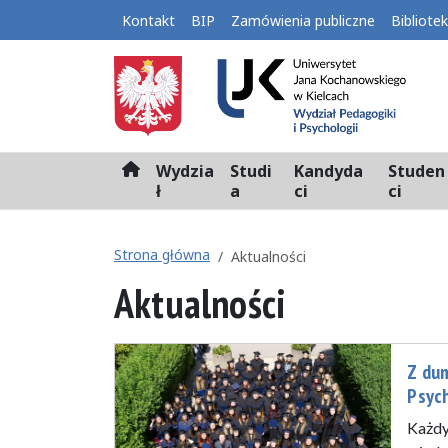
Kontakt
BIP
Zamówienia publiczne
Bibliote
Wydzia
Studi
Kandyda
Studen
H
ł
a
ci
ci
o
m
e
Strona główna
Aktualności
Aktualności
Z dum
Psych
Każdy