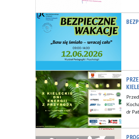
BEZP
PRZE
KIEL
Przed
Kocha
dr Pa
PROG