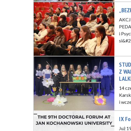
„BEZ
AKCJ
PEDA
i Psy
si&#
STUD
Z WA
LALK
14 cz
Karsk
i wcz
IX F
Już 1