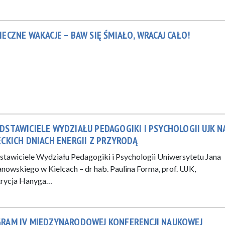
IECZNE WAKACJE – BAW SIĘ ŚMIAŁO, WRACAJ CAŁO!
DSTAWICIELE WYDZIAŁU PEDAGOGIKI I PSYCHOLOGII UJK N
ECKICH DNIACH ENERGII Z PRZYRODĄ
stawiciele Wydziału Pedagogiki i Psychologii Uniwersytetu Jana
nowskiego w Kielcach – dr hab. Paulina Forma, prof. UJK,
trycja Hanyga…
RAM IV MIĘDZYNARODOWEJ KONFERENCJI NAUKOWEJ