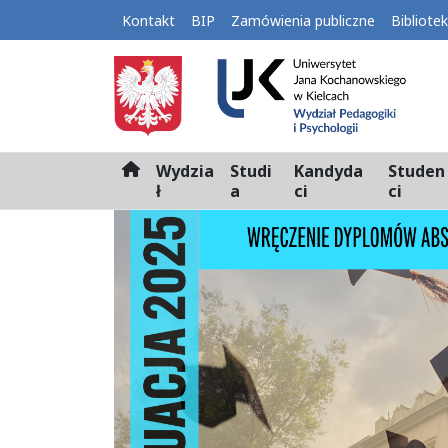
Kontakt
BIP
Zamówienia publiczne
Bibliote
Wydzia
Studi
Kandyda
Studen
H
ł
a
ci
ci
o
m
e