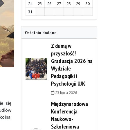
24
25
26
27
28
29
30
31
Ostatnio dodane
Z dumą w
przyszłość!
Graduacja 2026 na
Wydziale
Pedagogiki i
Psychologii UJK
23 lipca 2026
e się
Międzynarodowa
udiów
Konferencja
olna,
Naukowo-
Szkoleniowa