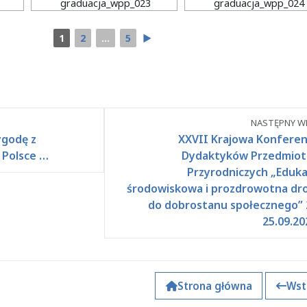
graduacja_wpp_023
graduacja_wpp_024
1
2
...
5
►
NASTĘPNY WP
ygodę z
XXVII Krajowa Konferen
 Polsce …
Dydaktyków Przedmio
Przyrodniczych „Eduka
środowiskowa i prozdrowotna dr
do dobrostanu społecznego” 
25.09.20
Strona główna
Wst