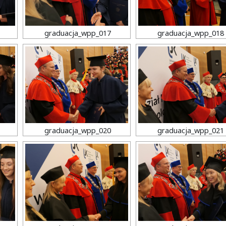
graduacja_wpp_017
graduacja_wpp_018
graduacja_wpp_020
graduacja_wpp_021