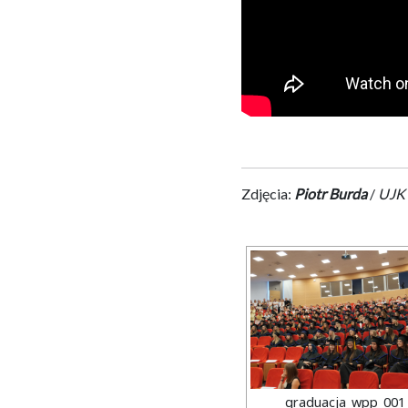
Zdjęcia:
Piotr Burda
/
UJK
graduacja_wpp_001