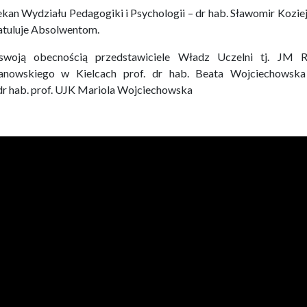
kan Wydziału Pedagogiki i Psychologii – dr hab. Sławomir Koziej,
atuluje Absolwentom.
swoją obecnością przedstawiciele Władz Uczelni tj. JM R
anowskiego w Kielcach prof. dr hab. Beata Wojciechowska
 dr hab. prof. UJK Mariola Wojciechowska