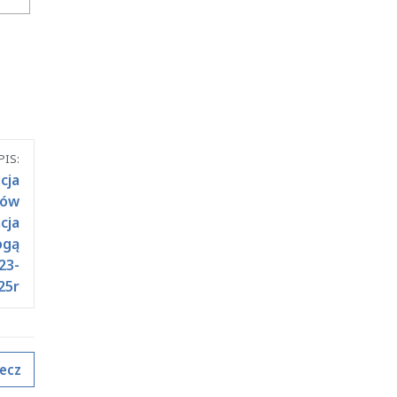
IS:
cja
tów
cja
ogą
23-
25r
ecz