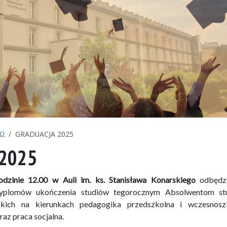
ci
GRADUACJA 2025
2025
dzinie 12.00 w Auli im. ks. Stanisława Konarskiego
odbędzi
dyplomów ukończenia studiów tegorocznym Absolwentom st
ackich na kierunkach pedagogika przedszkolna i wczesnoszk
az praca socjalna.