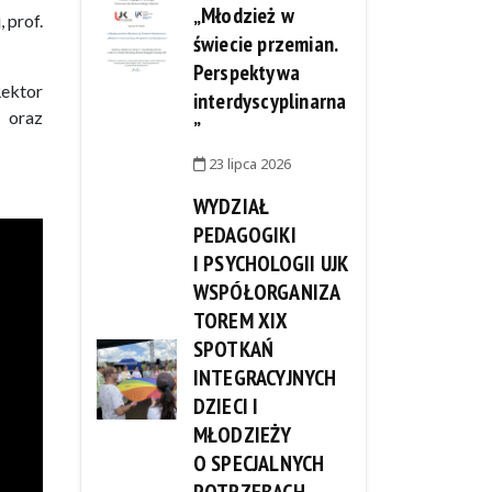
„Młodzież w
 prof.
świecie przemian.
Perspektywa
ektor
interdyscyplinarna
 oraz
”
23 lipca 2026
WYDZIAŁ
PEDAGOGIKI
I PSYCHOLOGII UJK
WSPÓŁORGANIZA
TOREM XIX
SPOTKAŃ
INTEGRACYJNYCH
DZIECI I
MŁODZIEŻY
O SPECJALNYCH