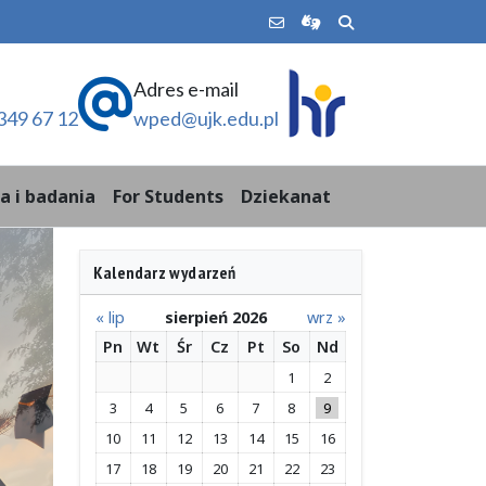
Adres e-mail
349 67 12
wped@ujk.edu.pl
a i badania
For Students
Dziekanat
Kalendarz wydarzeń
« lip
sierpień 2026
wrz »
Pn
Wt
Śr
Cz
Pt
So
Nd
1
2
3
4
5
6
7
8
9
10
11
12
13
14
15
16
17
18
19
20
21
22
23