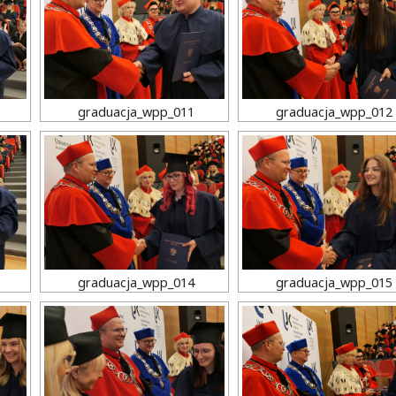
graduacja_wpp_011
graduacja_wpp_012
graduacja_wpp_014
graduacja_wpp_015