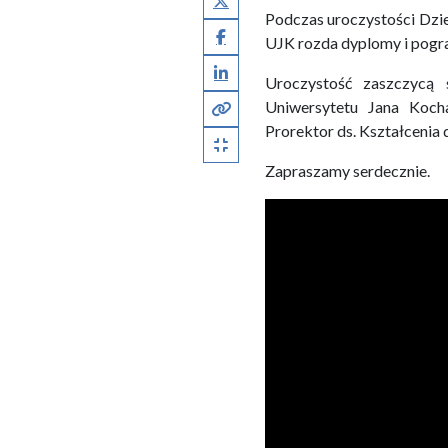
Podczas uroczystości Dzie
Facebook
UJK rozda dyplomy i pogr
LinkedIn
Uroczystość zaszczycą 
Kopiuj pełny link
Uniwersytetu Jana Koch
Prorektor ds. Kształcenia
Kopiuj krótki link
Zapraszamy serdecznie.