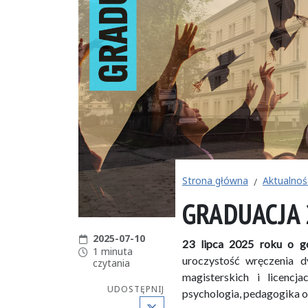
Strona główna
Aktualnoś
GRADUACJA 
Data publikacji:
2025-07-10
23 lipca 2025
roku o go
Czas czytania:
1 minuta
uroczystość wręczenia 
czytania
magisterskich i licencj
UDOSTĘPNIJ
psychologia, pedagogika or
X (Twitter)