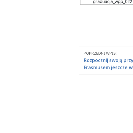
graduacja_wpp_022
Nawigacja
POPRZEDNI WPIS:
między
Rozpocznij swoją prz
Erasmusem jeszcze w
wpisami