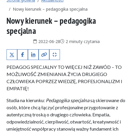
Nowy kierunek – pedagogika specjalna
Nowy kierunek – pedagogika
specjalna
Data publikacji:
Czas czytania:
2022-06-28
2 minuty czytania
X (Twitter)
Facebook
LinkedIn
Kopiuj pełny link
Kopiuj krótki link
PEDAGOG SPECJALNY TO WIĘCEJ NIŻ ZAWÓD – TO
MOŻLIWOŚĆ ZMIENIANIA ŻYCIA DRUGIEGO
CZŁOWIEKA POPRZEZ WIEDZĘ, PROFESJONALIZM I
EMPATIĘ!
Studia na kierunku:
Pedagogika specjalna
są skierowane do
osób, które chcą łączyć profesjonalne przygotowanie z
autentyczną troską o drugiego człowieka. Empatia,
odpowiedzialność, cierpliwość, otwartość, kreatywność i
umiejętność współpracy stanowią ważny fundament ich