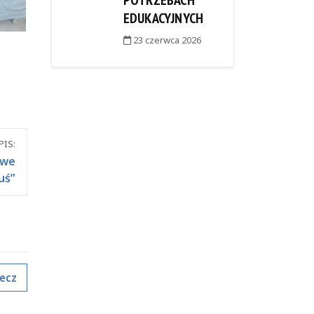
POTRZEBACH
EDUKACYJNYCH
23 czerwca 2026
IS:
owe
uś”
ecz