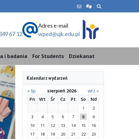
Adres e-mail
349 67 12
wped@ujk.edu.pl
a i badania
For Students
Dziekanat
Kalendarz wydarzeń
« lip
sierpień 2026
wrz »
Pn
Wt
Śr
Cz
Pt
So
Nd
1
2
3
4
5
6
7
8
9
10
11
12
13
14
15
16
17
18
19
20
21
22
23