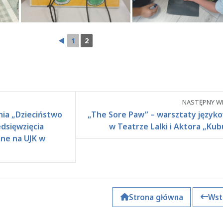
◄
1
2
NASTĘPNY WP
ia „Dzieciństwo
„The Sore Paw” – warsztaty język
dsięwzięcia
w Teatrze Lalki i Aktora „Kub
ne na UJK w
Strona główna
Wst