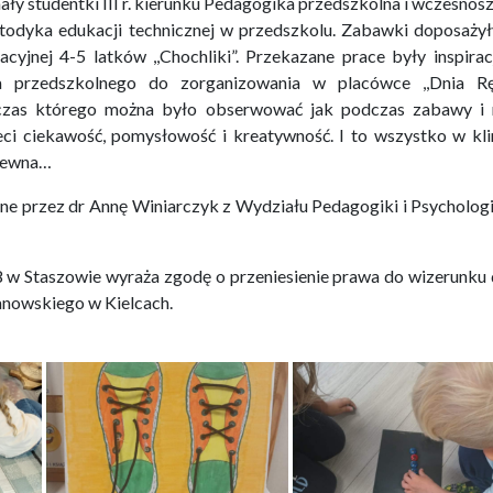
ły studentki III r. kierunku Pedagogika przedszkolna i wczesnos
dyka edukacji technicznej w przedszkolu. Zabawki doposażył
cyjnej 4-5 latków ,,Chochliki”. Przekazane prace były inspirac
a przedszkolnego do zorganizowania w placówce ,,Dnia Rę
czas którego można było obserwować jak podczas zabawy i n
ci ciekawość, pomysłowość i kreatywność. I to wszystko w kl
drewna…
ne przez dr Annę Winiarczyk z Wydziału Pedagogiki i Psycholog
8 w Staszowie wyraża zgodę o przeniesienie prawa do wizerunku 
anowskiego w Kielcach.