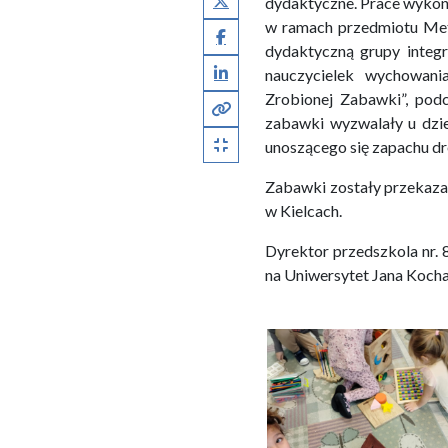
dydaktyczne. Prace wykona
w ramach przedmiotu Meto
Facebook
dydaktyczną grupy integra
LinkedIn
nauczycielek wychowani
Zrobionej Zabawki”, pod
Kopiuj pełny link
zabawki wyzwalały u dzie
Kopiuj krótki link
unoszącego się zapachu 
Zabawki zostały przekaza
w Kielcach.
Dyrektor przedszkola nr. 
na Uniwersytet Jana Koch