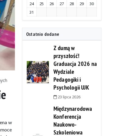
24
25
26
27
28
29
30
31
Ostatnio dodane
Z dumą w
przyszłość!
Graduacja 2026 na
Wydziale
Pedagogiki i
nych
Psychologii UJK
ie
23 lipca 2026
Międzynarodowa
Konferencja
sena w
Naukowo-
pomoce
Szkoleniowa