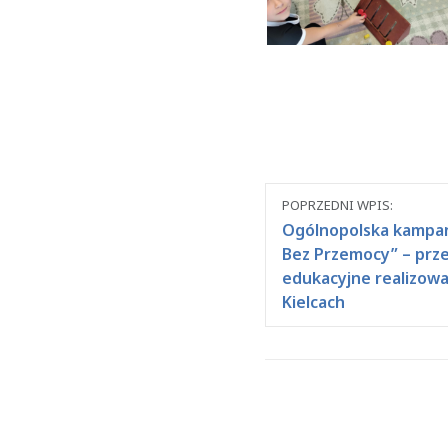
Nawigacja
POPRZEDNI WPIS:
między
Ogólnopolska kampan
Bez Przemocy” – prze
wpisami
edukacyjne realizowa
Kielcach