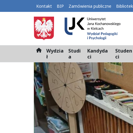
Kontakt
BIP
Zamówienia publiczne
Bibliote
Wydzia
Studi
Kandyda
Studen
H
ł
a
ci
ci
o
m
e