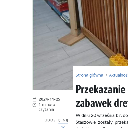
Strona główna
Aktualnoś
Przekazanie 
zabawek dr
Data publikacji:
2024-11-25
Czas czytania:
1 minuta
czytania
W dniu 20 września b.r. d
UDOSTĘPNIJ
Staszowie zostały przek
X (Twitter)