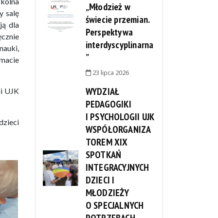
zkolna
„Młodzież w
y salę
świecie przemian.
ją dla
Perspektywa
cznie
interdyscyplinarna
auki,
”
imacie
23 lipca 2026
WYDZIAŁ
ii UJK
PEDAGOGIKI
I PSYCHOLOGII UJK
dzieci
WSPÓŁORGANIZA
TOREM XIX
SPOTKAŃ
INTEGRACYJNYCH
DZIECI I
MŁODZIEŻY
O SPECJALNYCH