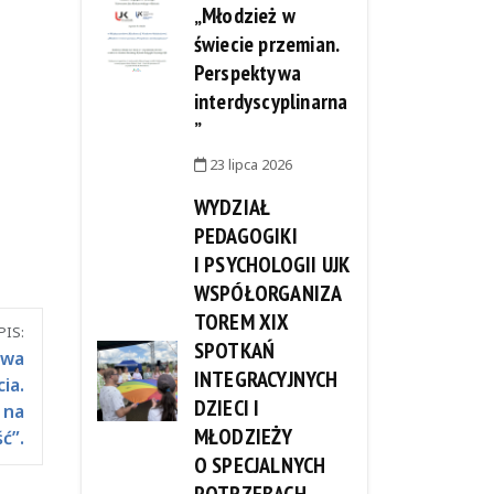
„Młodzież w
świecie przemian.
Perspektywa
interdyscyplinarna
”
23 lipca 2026
WYDZIAŁ
PEDAGOGIKI
I PSYCHOLOGII UJK
WSPÓŁORGANIZA
TOREM XIX
IS:
SPOTKAŃ
owa
INTEGRACYJNYCH
ia.
DZIECI I
 na
MŁODZIEŻY
ć”.
O SPECJALNYCH