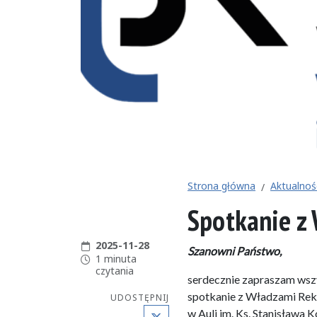
Strona główna
Aktualnoś
Spotkanie z
Data publikacji:
2025-11-28
Szanowni Państwo,
Czas czytania:
1 minuta
czytania
serdecznie zapraszam wszy
spotkanie z Władzami Rekt
UDOSTĘPNIJ
X (Twitter)
w Auli im. Ks. Stanisława 