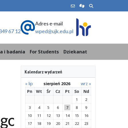
Adres e-mail
349 67 12
wped@ujk.edu.pl
a i badania
For Students
Dziekanat
Kalendarz wydarzeń
« lip
sierpień 2026
wrz »
Pn
Wt
Śr
Cz
Pt
So
Nd
1
2
3
4
5
6
7
8
9
10
11
12
13
14
15
16
17
18
19
20
21
22
23