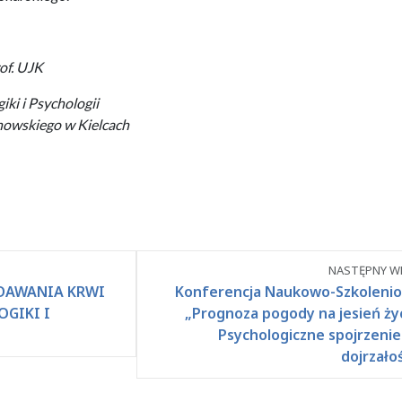
rof. UJK
ki i Psychologii
owskiego w Kielcach
NASTĘPNY WP
DDAWANIA KRWI
Konferencja Naukowo-Szkoleni
OGIKI I
„Prognoza pogody na jesień życ
Psychologiczne spojrzenie
dojrzałoś