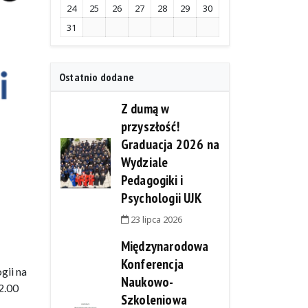
24
25
26
27
28
29
30
31
Ostatnio dodane
Z dumą w
przyszłość!
Graduacja 2026 na
Wydziale
Pedagogiki i
Psychologii UJK
23 lipca 2026
Międzynarodowa
Konferencja
gii na
Naukowo-
2.00
Szkoleniowa