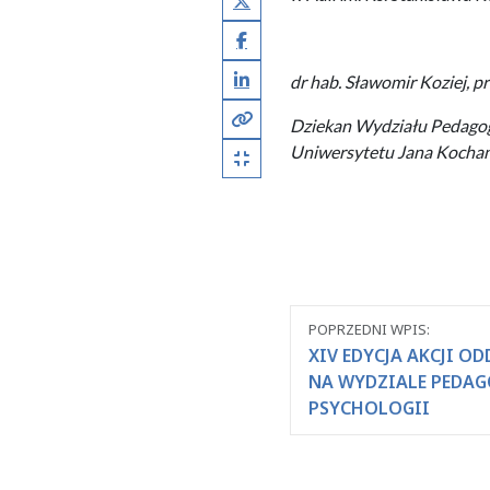
Facebook
LinkedIn
dr hab. Sławomir Koziej, p
Kopiuj pełny link
Dziekan Wydziału Pedagogi
Kopiuj krótki link
Uniwersytetu Jana Kochan
Nawigacja
POPRZEDNI WPIS:
między
XIV EDYCJA AKCJI O
NA WYDZIALE PEDAG
wpisami
PSYCHOLOGII