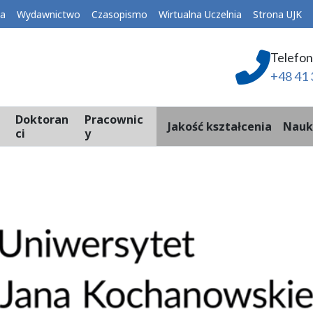
ka
Wydawnictwo
Czasopismo
Wirtualna Uczelnia
Strona UJK
Telefon
+48 41 
Doktoran
Pracownic
Jakość kształcenia
Nauk
ci
y