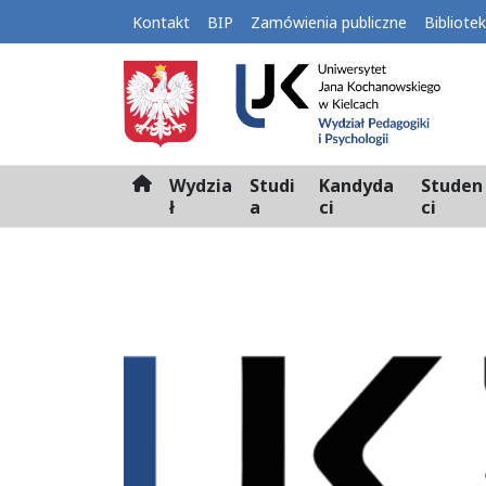
Kontakt
BIP
Zamówienia publiczne
Bibliote
Wydzia
Studi
Kandyda
Studen
H
ł
a
ci
ci
o
m
e