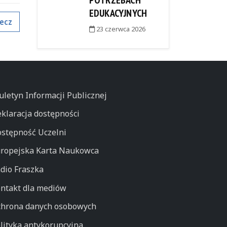
POTRZEBACH
EDUKACYJNYCH
ecz
23 czerwca 2026
uletyn Informacji Publicznej
klaracja dostępności
stępność Uczelni
ropejska Karta Naukowca
dio Fraszka
ntakt dla mediów
hrona danych osobowych
lityka antykorupcyjna