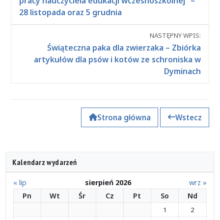
pracy nauczyciela edukacji wczesnoszkolnej” –
28 listopada oraz 5 grudnia
NASTĘPNY WPIS:
Świąteczna paka dla zwierzaka – Zbiórka
artykułów dla psów i kotów ze schroniska w
Dyminach
Strona główna
Wstecz
Kalendarz wydarzeń
« lip
sierpień 2026
wrz »
Pn
Wt
Śr
Cz
Pt
So
Nd
1
2