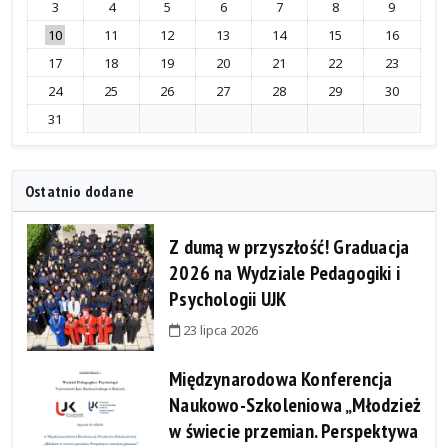
3
4
5
6
7
8
9
10
11
12
13
14
15
16
17
18
19
20
21
22
23
24
25
26
27
28
29
30
31
Ostatnio dodane
Z dumą w przyszłość! Graduacja
2026 na Wydziale Pedagogiki i
Psychologii UJK
23 lipca 2026
Międzynarodowa Konferencja
Naukowo-Szkoleniowa „Młodzież
w świecie przemian. Perspektywa