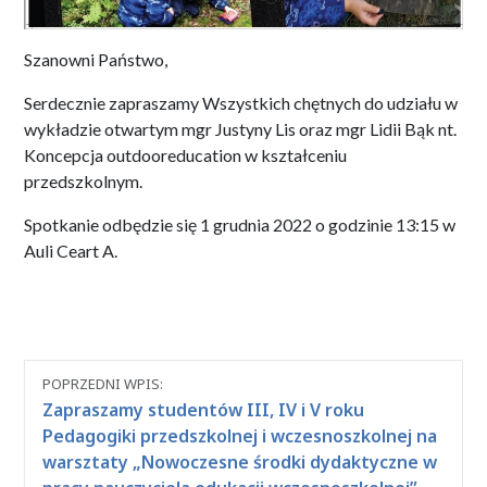
Szanowni Państwo,
Serdecznie zapraszamy Wszystkich chętnych do udziału w
wykładzie otwartym mgr Justyny Lis oraz mgr Lidii Bąk nt.
Koncepcja outdooreducation w kształceniu
przedszkolnym.
Spotkanie odbędzie się 1 grudnia 2022 o godzinie 13:15 w
Auli Ceart A.
Nawigacja
POPRZEDNI WPIS:
między
Zapraszamy studentów III, IV i V roku
wpisami
Pedagogiki przedszkolnej i wczesnoszkolnej na
warsztaty „Nowoczesne środki dydaktyczne w