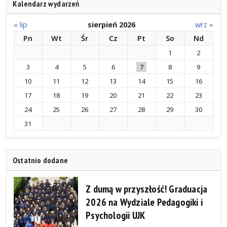
Kalendarz wydarzeń
« lip
sierpień 2026
wrz »
Pn
Wt
Śr
Cz
Pt
So
Nd
1
2
3
4
5
6
7
8
9
10
11
12
13
14
15
16
17
18
19
20
21
22
23
24
25
26
27
28
29
30
31
Ostatnio dodane
Z dumą w przyszłość! Graduacja
2026 na Wydziale Pedagogiki i
Psychologii UJK