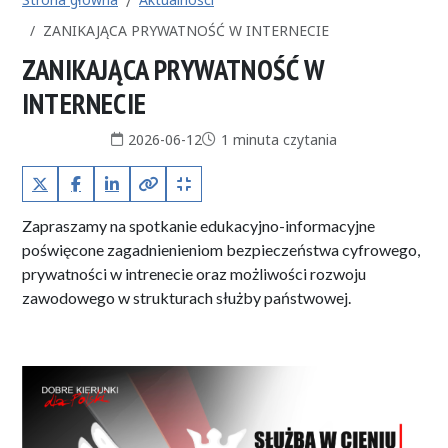
ZANIKAJĄCA PRYWATNOŚĆ W INTERNECIE
ZANIKAJĄCA PRYWATNOŚĆ W
INTERNECIE
Data publikacji:
Czas czytania:
2026-06-12
1 minuta czytania
X (Twitter)
Facebook
LinkedIn
Kopiuj pełny link
Kopiuj krótki link
Zapraszamy na spotkanie edukacyjno-informacyjne
poświęcone zagadnienieniom bezpieczeństwa cyfrowego,
prywatności w intrenecie oraz możliwości rozwoju
zawodowego w strukturach służby państwowej.