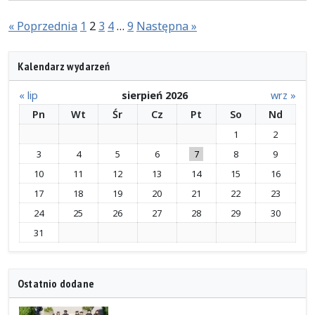
Stronicowanie
« Poprzednia
1
2
3
4
…
9
Następna »
wpisów
Kalendarz wydarzeń
« lip
sierpień 2026
wrz »
Pn
Wt
Śr
Cz
Pt
So
Nd
1
2
3
4
5
6
7
8
9
10
11
12
13
14
15
16
17
18
19
20
21
22
23
24
25
26
27
28
29
30
31
Ostatnio dodane