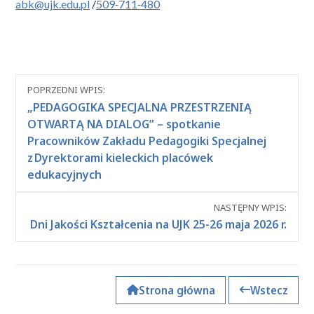
abk@ujk.edu.pl
/
509‑711‑480
Nawigacja
POPRZEDNI WPIS:
między
„PEDAGOGIKA SPECJALNA PRZESTRZENIĄ
wpisami
OTWARTĄ NA DIALOG” – spotkanie
Pracowników Zakładu Pedagogiki Specjalnej
z Dyrektorami kieleckich placówek
edukacyjnych
NASTĘPNY WPIS:
Dni Jakości Kształcenia na UJK 25-26 maja 2026 r.
Strona główna
Wstecz