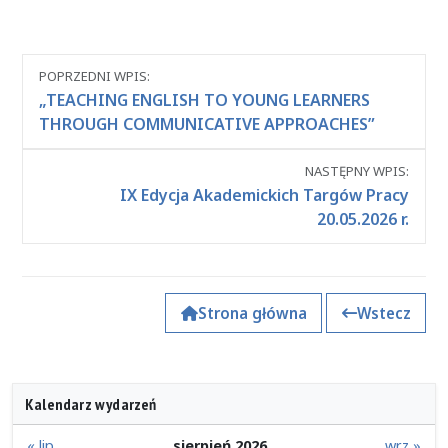
Nawigacja
POPRZEDNI WPIS:
między
„TEACHING ENGLISH TO YOUNG LEARNERS
wpisami
THROUGH COMMUNICATIVE APPROACHES”
NASTĘPNY WPIS:
IX Edycja Akademickich Targów Pracy
20.05.2026 r.
Strona główna
Wstecz
Kalendarz wydarzeń
« lip
sierpień 2026
wrz »