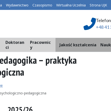
ka
Wydawnictwo
Czasopismo
Wirtualna Uczelnia
Strona UJK
Telefon
+48 41 
Doktoran
Pracownic
Jakość kształcenia
Nauk
ci
y
edagogika – praktyka
ogiczna
we
psychologiczno-pedagogiczna
2025/26