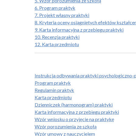
5. Wzór porozumienia ze szkołą
6. Program praktyk
7. Projekt własny praktyki
8. Kryteria oceny osiągniętych efektów kształce
9. Karta informacyjna z przebiegu praktyki
10. Recenzja praktyki
12. Karta przedmiotu
Instrukcja odbywania praktyki psychologiczno-
Program praktyk
Regulamin praktyk
Karta przedmiotu
Dzienniczek (harmonogram) praktyki
Karta informacyjna z przebiegu praktyki
Wzór wniosku o przyjęcie na praktykę
Wzór porozumienia ze szkołą
Wzór umowy z nauczycielem