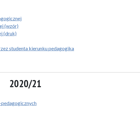
gogicznej
ej (wzór)
j (druk)
przez studenta kierunku pedagogika
2020/21
o-pedagogicznych