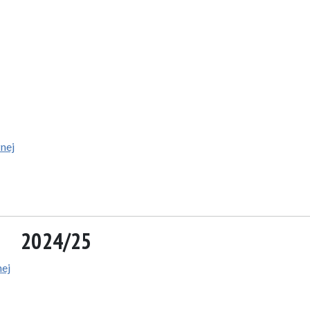
nej
2024/25
nej