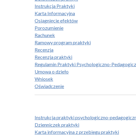
Instrukcja Praktyki
Karta Informacyjna
Osiągnięcie efektów
Porozumienie
Rachunek
Ramowy program praktyki
Recenzja
Recenzja praktyki
Regulamin Praktyki Psychologiczno-Pedagogicz
Umowa o dzieło
Wniosek
Oświadczenie
Instrukcja praktyki psychologiczno-pedagogicz
Dzienniczek praktyki
Karta informacyjna z przebiegu praktyki