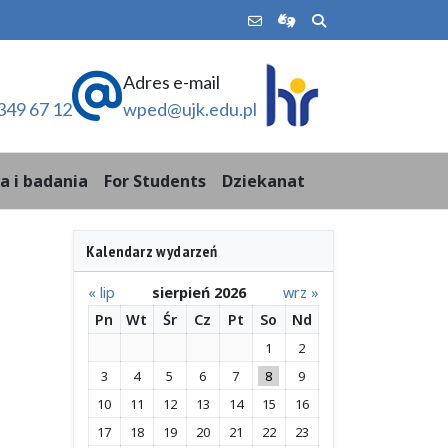
Adres e-mail
349 67 12
wped@ujk.edu.pl
a i badania
For Students
Dziekanat
Kalendarz wydarzeń
« lip
sierpień 2026
wrz »
Pn
Wt
Śr
Cz
Pt
So
Nd
1
2
3
4
5
6
7
8
9
10
11
12
13
14
15
16
17
18
19
20
21
22
23