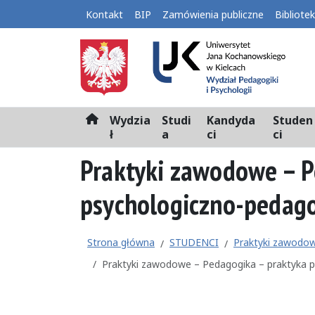
Kontakt
BIP
Zamówienia publiczne
Bibliote
Wydzia
Studi
Kandyda
Studen
H
ł
a
ci
ci
o
m
Praktyki zawodowe – P
e
psychologiczno-pedag
Strona główna
STUDENCI
Praktyki zawodo
Praktyki zawodowe – Pedagogika – praktyka 