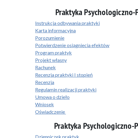
Praktyka Psychologiczno
Instrukcja odbywania praktyki
Karta informacyjna
Porozumienie
Potwierdzenie osiągniecia efektów
Program praktyk
Projekt własny
Rachunek
Recenzja praktyki I stopień
Recenzja
Regulamin realizacji praktyki
Umowa o dzieło
Wniosek
Oświadczenie
Praktyka Psychologiczno-
Dzienniczek praktyk