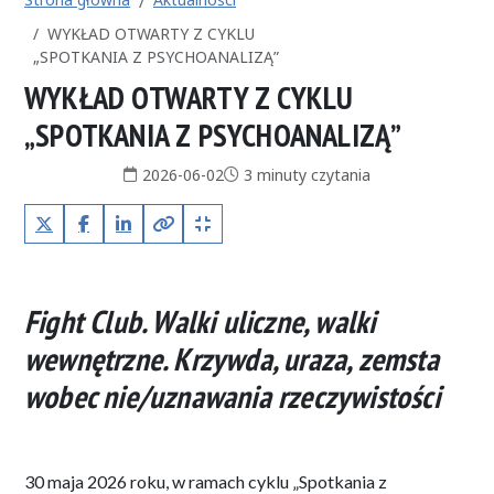
WYKŁAD OTWARTY Z CYKLU
„SPOTKANIA Z PSYCHOANALIZĄ”
WYKŁAD OTWARTY Z CYKLU
„SPOTKANIA Z PSYCHOANALIZĄ”
Data publikacji:
Czas czytania:
2026-06-02
3 minuty czytania
X (Twitter)
Facebook
LinkedIn
Kopiuj pełny link
Kopiuj krótki link
Fight Club. Walki uliczne, walki
wewnętrzne. Krzywda, uraza, zemsta
wobec nie/uznawania rzeczywistości
30 maja 2026 roku, w ramach cyklu „Spotkania z