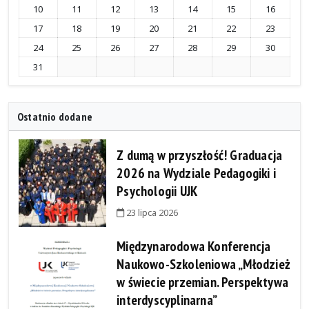
10
11
12
13
14
15
16
17
18
19
20
21
22
23
24
25
26
27
28
29
30
31
Ostatnio dodane
Z dumą w przyszłość! Graduacja
2026 na Wydziale Pedagogiki i
Psychologii UJK
23 lipca 2026
Międzynarodowa Konferencja
Naukowo-Szkoleniowa „Młodzież
w świecie przemian. Perspektywa
interdyscyplinarna”