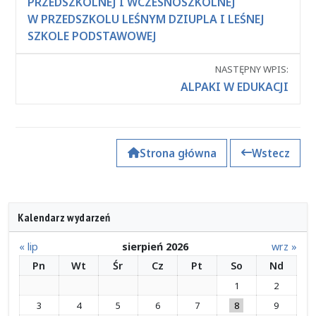
wpisami
PRZEDSZKOLNEJ I WCZESNOSZKOLNEJ
W PRZEDSZKOLU LEŚNYM DZIUPLA I LEŚNEJ
SZKOLE PODSTAWOWEJ
NASTĘPNY WPIS:
ALPAKI W EDUKACJI
Strona główna
Wstecz
Kalendarz wydarzeń
« lip
sierpień 2026
wrz »
Pn
Wt
Śr
Cz
Pt
So
Nd
1
2
3
4
5
6
7
8
9