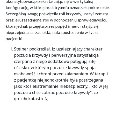
ukonstytuować, przekształcając się w wertykalną
konfigurację, w której brak tryumfu oznaczał upokorzenie.
Szczególną uwagę poświęciła roli krzywdy, urazy i zemsty
oraz jej uzasadnionej roli w dochodzeniu sprawiedliwości,
która jednak przejęta przez popęd śmierci, stając się
nieprzejednana i zaciekła, siała spustoszenie w życiu
pacjentki.
Steiner podkreślał, iż uzależniający charakter
poczucia krzywdy i perwersyjna satysfakcja
czerpana z niego dodatkowo potęgują silę
uścisku, w którym poczucie krzywdy spaja
osobowość i chroni przed załamaniem. W terapii
z pacjentką niejednokrotnie była postrzegana
jako ktoś ekstremalnie niebezpieczny, ,,kto w jej
poczuciu chce zabrać poczucie krzywdy”, co
groziło katastrofą.