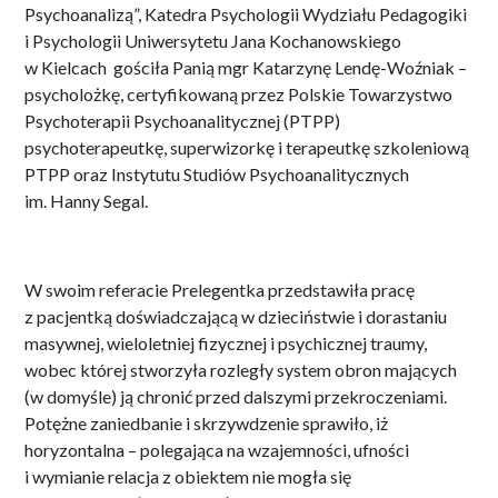
Psychoanalizą”, Katedra Psychologii Wydziału Pedagogiki
i Psychologii Uniwersytetu Jana Kochanowskiego
w Kielcach gościła Panią mgr Katarzynę Lendę-Woźniak –
psycholożkę, certyfikowaną przez Polskie Towarzystwo
Psychoterapii Psychoanalitycznej (PTPP)
psychoterapeutkę, superwizorkę i terapeutkę szkoleniową
PTPP oraz Instytutu Studiów Psychoanalitycznych
im. Hanny Segal.
W swoim referacie Prelegentka przedstawiła pracę
z pacjentką doświadczającą w dzieciństwie i dorastaniu
masywnej, wieloletniej fizycznej i psychicznej traumy,
wobec której stworzyła rozległy system obron mających
(w domyśle) ją chronić przed dalszymi przekroczeniami.
Potężne zaniedbanie i skrzywdzenie sprawiło, iż
horyzontalna – polegająca na wzajemności, ufności
i wymianie relacja z obiektem nie mogła się